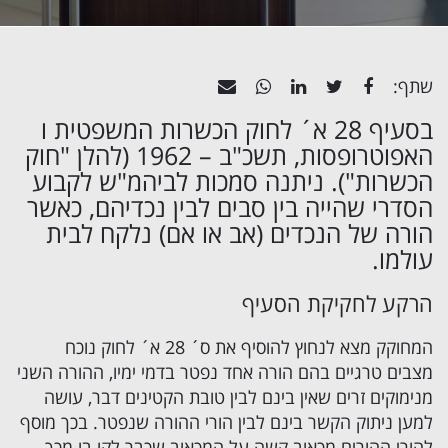
שתף:
בסעיף 28 א´ לחוק הכשרות המשפטית ו
האפוטרופסות
, תשכ"ב – 1962 (להלן "חוק
הכשרות"). ניתנה סמכות לביהמ"ש לקבוע
הסדרי שהייה בין סבים לבין נכדיהם, כאשר
הורה של הנכדים (אב או אם) נלקח לבית
עולמו.
הרקע לחקיקת הסעיף
המחוקק מצא לנחוץ להוסיף את ס´ 28 א´ לחוק נוכח
מצבים טרגיים בהם הורה אחד נפטר בדמי ימיו, ההורה השני
מנימוקים זרים שאין בינם לבין טובת הקטינים דבר, עושה
למען ניתוק הקשר בינם לבין הורי ההורה שנפטר. בכך מוסף
להורי ההורים מכאוב קשה על המכאוב שכבר לקו בו מכך