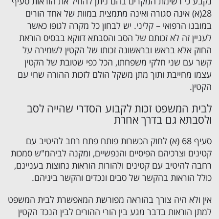
נקבע כי רשימת המקרים בהם ניתן להחיל את הוראות סעיף
28(א) אינה סגורה ואינה מתמצית במוות של אחד הורים
במובנו הרפואי – קליני. יש לבחון כל מקרה לגופו כאשר
לעניין זה לא זכותם של הסב והסבתא דווקא בבסיס הוראת
החוק אלא בראש ובראשונה זכותו של הקטין לשמירה על
קשר עם שני חלקי משפחתו, הכל כפי שטובת של הקטין
עצמו מחייבת ותוך מתן משקל הולם לזכות ההורה שחי עם
הקטין.
לבית המשפט זכות לקבוע הסדרי שהייה לסב
ולסבתא גם בדרך אחרת
סעיף 68 (א) לחוק הכשרות פותח פתח רחב להיטיב עם
קטינים וצרכיהם הפיסיים והנפשיים, ומקנה לביהמ"ש סמכות
רחבה להיטיב עם קטינים ולהורות הוראות נחוצות בעניינם,
כולל הוראות בהקשר של סבים ונכדים והקשר ביניהם.
אין ולא היה צורך בהוראה מפורשת המאפשרת לבית המשפט
למתן הוראות בדבר מגע בין הורי ההורים לבין הנכד הקטין