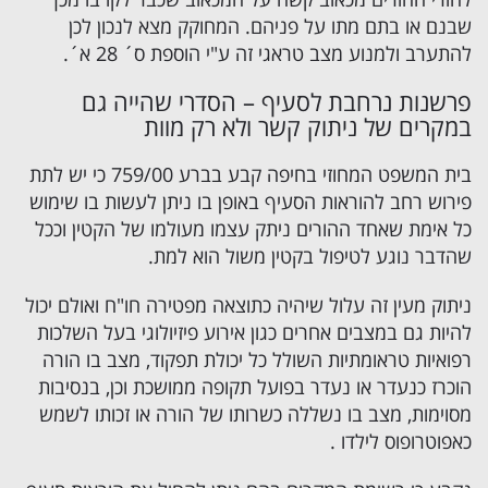
שבנם או בתם מתו על פניהם. המחוקק מצא לנכון לכן
להתערב ולמנוע מצב טראגי זה ע"י הוספת ס´ 28 א´.
פרשנות נרחבת לסעיף – הסדרי שהייה גם
במקרים של ניתוק קשר ולא רק מוות
בית המשפט המחוזי בחיפה קבע בברע 759/00 כי יש לתת
פירוש רחב להוראות הסעיף באופן בו ניתן לעשות בו שימוש
כל אימת שאחד ההורים ניתק עצמו מעולמו של הקטין וככל
שהדבר נוגע לטיפול בקטין משול הוא למת.
ניתוק מעין זה עלול שיהיה כתוצאה מפטירה חו"ח ואולם יכול
להיות גם במצבים אחרים כגון אירוע פיזיולוגי בעל השלכות
רפואיות טראומתיות השולל כל יכולת תפקוד, מצב בו הורה
הוכרז כנעדר או נעדר בפועל תקופה ממושכת וכן, בנסיבות
מסוימות, מצב בו נשללה כשרותו של הורה או זכותו לשמש
כאפוטרופוס לילדו .