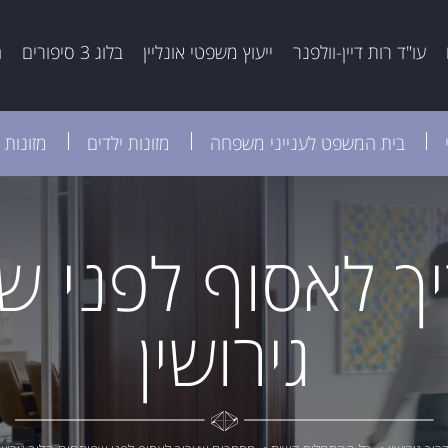
עו"ד רות דיין-וולפנר
ייעוץ משפטי אונליין
בלוג 3 סיפורים
ה
בית המשפט לענייני משפחה
מזונות ילדים
מזונות 
 לאסוף לפני ש
גירושין