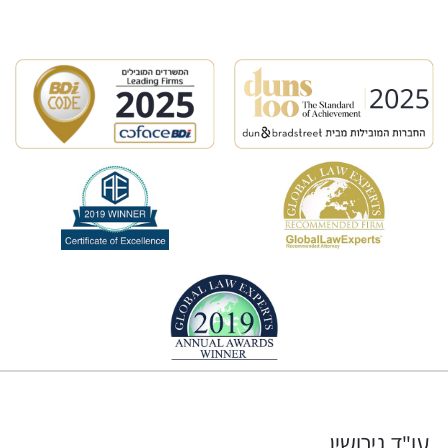
עו"ד גירושין