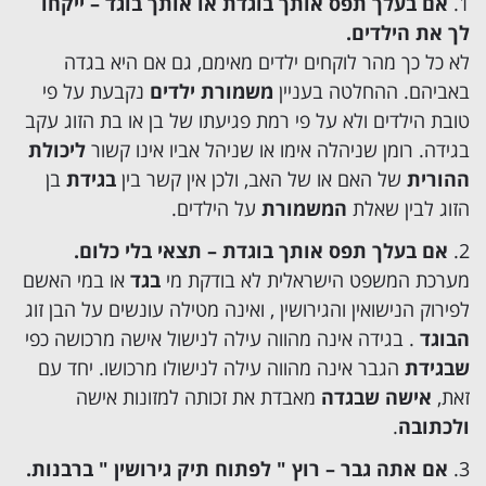
אם בעלך תפס אותך בוגדת או אותך בוגד – ייקחו
לך את הילדים.
לא כל כך מהר לוקחים ילדים מאימם, גם אם היא בגדה
באביהם. ההחלטה בעניין
משמורת ילדים
נקבעת על פי
טובת הילדים ולא על פי רמת פגיעתו של בן או בת הזוג עקב
בגידה. רומן שניהלה אימו או שניהל אביו אינו קשור
ליכולת
ההורית
של האם או של האב, ולכן אין קשר בין
בגידת
בן
הזוג לבין שאלת
המשמורת
על הילדים.
אם בעלך תפס אותך בוגדת – תצאי בלי כלום.
מערכת המשפט הישראלית לא בודקת מי
בגד
או במי האשם
לפירוק הנישואין והגירושין , ואינה מטילה עונשים על הבן זוג
הבוגד
. בגידה אינה מהווה עילה לנישול אישה מרכושה כפי
שבגידת
הגבר אינה מהווה עילה לנישולו מרכושו. יחד עם
זאת,
אישה שבגדה
מאבדת את זכותה ל
מזונות אישה
ולכתובה
.
אם אתה גבר – רוץ " לפתוח תיק גירושין " ברבנות.