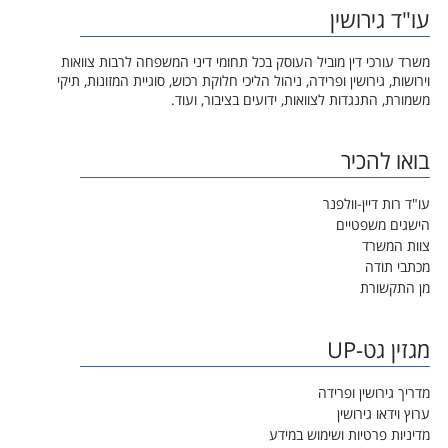
עו"ד גירושין
משרד עורכי דין מוביל העוסק בכל תחומי דיני המשפחה לרבות צוואות
וירושות, גירושין ופרידה, ניהול הליכי חלוקת רכוש, סוגיית המזונות, תיקי
משמורת, התנגדות לצוואות, ידועים בציבור, ועוד.
בואו להכיר
עו"ד רות דיין-וולפנר
הישגים משפטיים
צוות המשרד
מכתבי תודה
מן התקשורת
מגזין גט-UP
מדריך גירושין ופרידה
ערוץ וידאו גירושין
מדיניות פרטיות ושימוש במידע