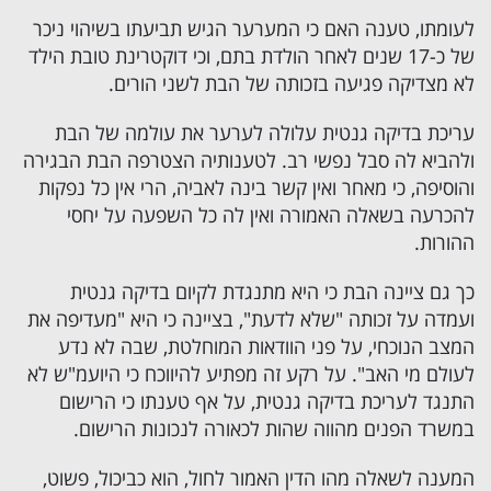
לעומתו, טענה האם כי המערער הגיש תביעתו בשיהוי ניכר
של כ-17 שנים לאחר הולדת בתם, וכי דוקטרינת טובת הילד
לא מצדיקה פגיעה בזכותה של הבת לשני הורים.
עריכת בדיקה גנטית עלולה לערער את עולמה של הבת
ולהביא לה סבל נפשי רב. לטענותיה הצטרפה הבת הבגירה
והוסיפה, כי מאחר ואין קשר בינה לאביה, הרי אין כל נפקות
להכרעה בשאלה האמורה ואין לה כל השפעה על יחסי
ההורות.
כך גם ציינה הבת כי היא מתנגדת לקיום בדיקה גנטית
ועמדה על זכותה "שלא לדעת", בציינה כי היא "מעדיפה את
המצב הנוכחי, על פני הוודאות המוחלטת, שבה לא נדע
לעולם מי האב". על רקע זה מפתיע להיווכח כי היועמ"ש לא
התנגד לעריכת בדיקה גנטית, על אף טענתו כי הרישום
במשרד הפנים מהווה שהות לכאורה לנכונות הרישום.
המענה לשאלה מהו הדין האמור לחול, הוא כביכול, פשוט,