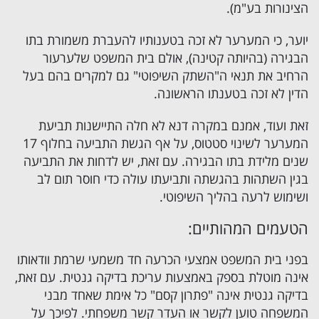
הצינורות בע"מ).
יוער, כי המערער לא זכה בטענותיו להעברת משמורת בתו
הבגירה (בהיותה קטינה), אולם בית המשפט שלערעור
הרחיב את תנאי ה"השתק השיפוטי" גם למקרים בהם בעל
הדין לא זכה בטענתו הראשונה.
זאת ועוד, אמנם במקרה דנא לא חלה התיישנות תביעת
המערער לשינוי סטטוס, על אף הגשת התביעה בחלוף 17
שנים מלידת בתו הבגירה. עם זאת, יש לדחות את התביעה
בגין השתהות בהגשתה ותביעתו עולה כדי חוסר תום לב
ושימוש לרעה בהליך השיפוטי.
הטעמים המהותיים:
בפני בית המשפט אמצעי הכרעה חד משמעי שרמת וודאותו
אינה מוטלת בספק באמצעות עריכת בדיקה גנטית. עם זאת,
בדיקה גנטית אינה "פתרון קסם" כל אימת שאחד מבני
המשפחה טוען לקשר או העדר קשר משפחתי. לפיכך על