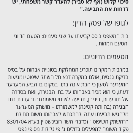
סיכוי קלוש (אף לא סביר) להעדר קשר משפחתי, יש
לדחות את התביעה."
לגופו של פסק הדין:
בית המשפט ביסס קביעתו על שני טעמים: הטעם הדיוני
והטעם המהותי.
הטעמים הדיוניים:
במרבית המקרים תוכרע המחלוקת בסוגיית אבהות על בסיס
בדיקת גנטית, אולם במקרה דנא חל השתק שיפוטי ומניעות
המערער לטעון כי הבת אינה בתו. במקום בו הביע המערער
דעתו, כי הוא מכיר באבהותו על בתו הבגירה, וזאת בסדרה
של תובענות, ביניהן, תביעה לשינוי משמורתה והעברת בתו
הבגירה (בהיותה קטינה) למשמורתו – מושתק המערער
מלהגיש תביעתו עתה ולהתכחש לאבהותו משום תחולת
ה"השתק השיפוטי" (כדברי השו' רובינשטיין בע"א 8301/04
פקיד השומה למפעלים גדולים נ' פי גלילות מסופי נפט