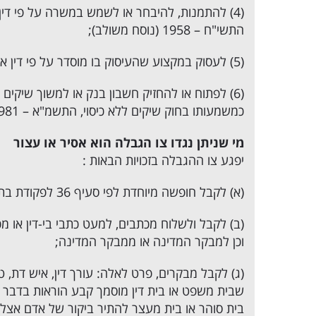
(4) להתמנות, להיבחר או לשמש במשרה על פי די
התשי"ח – 1958 (נוסח משולב);
(5) לעסוק במקצוע שהעיסוק בו מוסדר על פי דין או להפעיל עסק הטעון רישוי או היתר על פי דין;
(6) לפתוח או להחזיק חשבון בנק או למשוך שיקים
כמשמעותו בחוק שיקים ללא כיסוי, התשמ"א – 1981;
מי שניתן נגדו צו הגבלה הוא אסיר או עצור
יפגע צו ההגבלה בזכויות הבאות :
(א) לקבל חופשה מיוחדת לפי סעיף 36 לפקודת בתי הסוהר נוסח חדש , התשל"ב – 1971 (להלן – הפקודה);
(ב) לקבל ולשלוח מכתבים, למעט כתבי בי-דין או מכת
וכן למבקר המדינה או ממבקר המדינה;
(ג) לקבל מבקרים, פרט לאלה: עורך דין, איש דת, טו
שבית משפט או בית דין מוסמך קבע הוראות בדבר ב
בית סוהר או בית מעצר להתיר ביקור של אדם אצל א