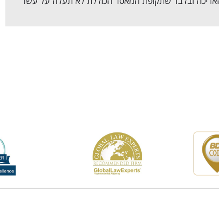
 5 שנים אולם ניתן להאריכה ובלבד שתקופת המאסר הכוללת לא תעלה על עשר