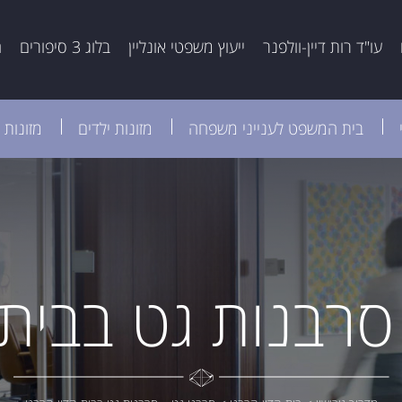
עו"ד רות דיין-וולפנר
ייעוץ משפטי אונליין
בלוג 3 סיפורים
ה
בית המשפט לענייני משפחה
מזונות ילדים
מזונות 
סרבנות גט בבית 