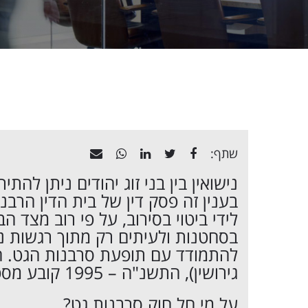
שתף:
נישואין בין בני זוג יהודים ניתן לה
בענין זה פסק דין של בית הדין הרב
לידי ביטוי בסירוב, על פי רוב מצד 
בסחטנות ולעיתים רק מתוך רגשות נ
להתמודד עם תופעת סרבנות הגט. חוק 
גירושין), התשנ"ה – 1995 קובע מספר סנקציות כנגד סרבני גט.
על מי חל חוק סרבנות גט?