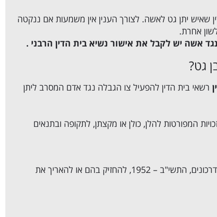
ן שאיש יתן גט לאשה. לצורך הענין אין משמעות אם ננקטה
לשון אחרת.
גד אשה יש לקבל את אישור נשיא בית הדין הרבני .
ן גט?
ן
רשאי בית הדין להפעיל צו הגבלה נגד אדם המסרב ליתן
ויות המפורטות להלן, כולן או מקצתן, לתקופה ובתנאים
(2) לקבל דרכון ישראלי או תעודת מעבר לפי חוק הדרכונים, התשי"ב – 1952, להחזיק בהם או להאריך את