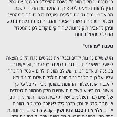
במסגרת "מסלול מזונות" לשכת ההוצל"פ מבצעת את פסק
הדין למזונות כמעט ללא צורך בהתערבות הזוכה. לשכת
ההוצל"פ יוזמת נקיטת הליכים ופועלת לגביית החוב מהחייב.
מסלול המזונות ברשות האכיפה והגבייה נפתח בשנת 2014
וניתן להעביר תיק מזונות שהיה קיים קודם לכן מהמסלול
הרגיל למסלול מזונות.
טענת "פרעתי"
מי ששילם מזונות ילדים ובכל זאת ננקטים נגדו הליכי הוצאה
לפועל רשאי להתגונן נגדם בטענת "פרעתי", ואז יקוים דיון
בטענה זו. אדם הטוען ששילם מזונות ילדים – נטל ההוכחה
עליו ועל כן מומלץ לצבור הוכחות לכל תשלום מזונות ולא
להעביר את תשלומי המזונות במזומן ומבלי לקבל על כך
אישור. גם ביצוע תשלומים שהינם חלק מהמזונות לצדדים
שלישיים (כמו תשלומים ישירות לבית הספר, תשלומי חוגים,
שיעורים פרטיים וכו') בדרך כלל לא יוכרו כתשלומי מזונות
ילדים אלא אם
הסכם הגירושין
הקובע את סכום המזונות או
פסק הדין למזונות קובעים מפורשות שהחייב במזונות יוכל