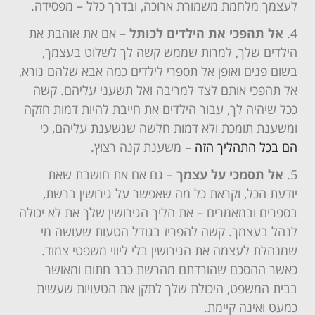
לעצמך מלחמת משמורת ארוכה, ובדרך כלל – מפסידה.
אל תהפכי את הילדים לכותל
– אם את אוהבת את
הילדים שלך, למרות שממש קשה לך לשלוט בעצמך,
בשום פנים ואופן אל תספרי לילדים כמה אבא שלהם נורא,
אל תהפכי אותם לצד למריבה ואל תשעני עליהם. קשה
ככל שיהיה לך, עבור הילדים את חייבת להיות דמות חזקה
ומשענת תומכת ולא דמות חלשה שנשענת עליהם, כי
הם בכל התהליך הזה
– משענת קנה רצוץ.
אל תסמכי על עצמך
– גם אם את חושבת שאת
יודעת הכל, וקראת כל מה שאפשר על גירושין ברשת,
בספרים ובמאמרים – את הליך הגירושין שלך את לא יכולה
לנהל בעצמך. קשה להפריז בגודל הטעות שעושה מי
שמנהלת לעצמה את הגירושין בלי ליווי משפטי צמוד.
כאשר ההסכם שהורדתם מהרשת כבר חתום ומאושר
בבית המשפט, היכולת שלך לתקן את הטעויות שעשית
כמעט ואינה קיימת.