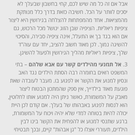
אבל אם זה כל מה שיש לכם, קחי בחשבון שבעלך לא
יסכים לוותר על הכל. חשיבה כזאת בדרך כלל מנותקת
מהמציאות. אחד מהמפתחות להצלחה בגירושין היא ליצור
ציפיות ריאליות. הציפיה שבן הזוג ינושל מכל הרכוש, גם
אם הוא בגד בך או התעלל, אינה ציפיה סבירה, והסיכוי
להשיגה נמוך. לכן מאוד חשוב להציב, יחד עם עוה"ד
שלך, ציפיות ריאליות מהליך הגירושין ולפעול להשיגן.
אל תמנעי מהילדים קשר עם אבא שלהם
– בתי
המשפט רואים בחומרה רבה הסתת הילדים נגד האב
ונסיון למנוע את הקשר או לפגוע בו. מעבר לעובדה שאת
פוגעת מאוד בילדייך, אין ספק שהמתכון הבטוח ליצור
מאבק על המשמורת, כאשר ניתן היה למנוע אותו לחלוטין,
הוא לנסות לפגוע באבהותו של בעלך. אם קודם לכן היית
יכולה להיות בטוחה למדי שלא יהיה ויכוח על המשמורת,
ברגע שתנסי למנוע או להפחית את הקשר בינו לבין
הילדים, תעוררי אצלו כל "גן אבהות" קיים, ובכך תבטיחי