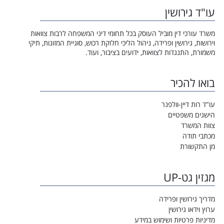
עו"ד גירושין
משרד עורכי דין מוביל העוסק בכל תחומי דיני המשפחה לרבות צוואות
וירושות, גירושין ופרידה, ניהול הליכי חלוקת רכוש, סוגיית המזונות, תיקי
משמורת, התנגדות לצוואות, ידועים בציבור, ועוד.
בואו להכיר
עו"ד רות דיין-וולפנר
הישגים משפטיים
צוות המשרד
מכתבי תודה
מן התקשורת
מגזין גט-UP
מדריך גירושין ופרידה
ערוץ וידאו גירושין
מדיניות פרטיות ושימוש במידע