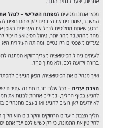
אחריות, יצעד בנתיב הנכון.
מכאן אנחנו מגיעים ל
מפתח השלישי – לנהל את 
המשבר, שמכוונים את הדברים לאן שהם רוצים להג
ברגע שאתם מחליטים לנהל את העניינים באופן אקט
מהר מהמשבר מהר יותר. ניהול הסיטואציה יכול ל
צעדים משפטיים רלוונטיים, ומהותה העיקרית הי
לעיתים ניהול הסיטואציה מצריך דווקא המתנה לתג
ברורה וידועה לכם, ולא מתוך פחד.
ואיך מנהלים את הסיטואציה? מכאן מגיעים למפתח 
הצבת יעדים
– בכל שלב בונים תמונה עתידית של
להגיע בסוף ההליך, ובמילים אחרות
לבנות את תמונ
לא יודעים לאן רוצים להגיע ואז בעצם מתנהלים בס
הליך הצבת היעדים הרחוקים והקרובים הוא הליך חש
לחלוטין את התמונה, כי רק כשיש לכם יעד אתם יכול