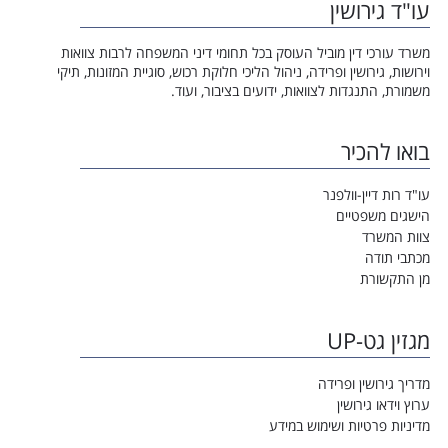
עו"ד גירושין
משרד עורכי דין מוביל העוסק בכל תחומי דיני המשפחה לרבות צוואות
וירושות, גירושין ופרידה, ניהול הליכי חלוקת רכוש, סוגיית המזונות, תיקי
משמורת, התנגדות לצוואות, ידועים בציבור, ועוד.
בואו להכיר
עו"ד רות דיין-וולפנר
הישגים משפטיים
צוות המשרד
מכתבי תודה
מן התקשורת
מגזין גט-UP
מדריך גירושין ופרידה
ערוץ וידאו גירושין
מדיניות פרטיות ושימוש במידע