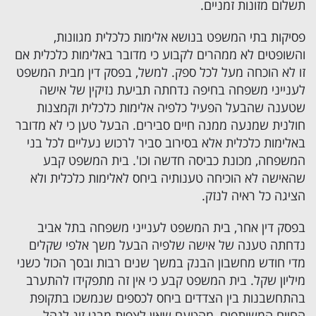
תשלום מזונות
זמניים.
פסיקות בתי המשפט בנושא אלימות כלכלית מגוונות,
והשופטים לא ממהרים לקבוע כי מדובר באלימות כלכלית אם
זו לא הוכחה מעל לכל ספק. למשל, בפסק דין מבית המשפט
לענייני משפחה בחיפה נדחתה תביעת נזיקין של אישה
שטענה שהבעל הפעיל כלפיה אלימות כלכלית וקמצנות
חולנית שמנעה ממנה חיים סבירים. הבעל טען כי לא מדובר
באלימות כלכלית אלא בסירוב סביר לרכוש נעליים לכל בני
המשפחה, מכונת כביסה חדשה וכו'. בית המשפט קבע
שהאישה לא הוכיחה טענותיה ביחס לאלימות כלכלית ולא
הציגה כל ראיה לנזק.
בפסק דין אחר, בית המשפט לענייני משפחה בתל אביב
נדחתה טענה של אישה שלפיה הבעל משך אלפי שקלים
מדי חודש מחשבון הבנק במשך שנים רבות ובסך הכול כשני
מיליון שקל. בית המשפט קבע כי אין זה מתפקידו להתערב
בהתחשבנות בין הצדדים ביחס לכספים שנמשכו בתקופת
החיים המשותפים, מהטעם שאין לצפות מבני זוג לנהל