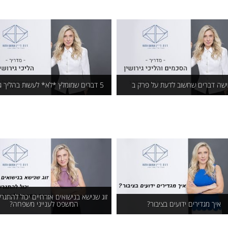
דריך למתגרש: מה נחשב
אם אעזוב את הבית האם
ש משותף ואיך תתמודדו עם
אפסיד את זכויותיי בו?
הפסדי בן/בת הזוג
שה דברים שחשוב לדעת על פרק ב
5 דברים שמומלץ *לא* לעשות בהליך גירושין
ישה דברים שחשוב לדעת
5 דברים שמומלץ *לא* לעש
על פרק ב
בהליך גירושין
זוג שנישא בנישואים אזרחיים יכול להתגר
איך מגדירים ידועים בציבור?
המשפט לענייני משפחה?