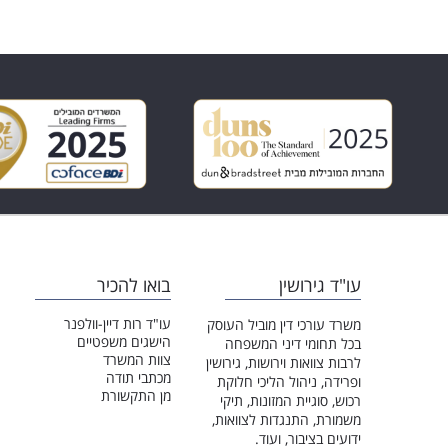
האם יכולה להיות משמורת
ח
משותפת וחלוקת זמנים לא
שווה?
עו"ד גירושין
בואו להכיר
עו"ד רות דיין-וולפנר
משרד עורכי דין מוביל העוסק
הישגים משפטיים
בכל תחומי דיני המשפחה
צוות המשרד
לרבות צוואות וירושות, גירושין
מכתבי תודה
ופרידה, ניהול הליכי חלוקת
מן התקשורת
רכוש, סוגיית המזונות, תיקי
משמורת, התנגדות לצוואות,
ידועים בציבור, ועוד.