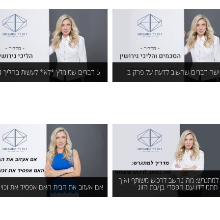
תוקף?
יכול להתגרש בבית המשפ
לענייני משפחה?
שה דברים שחשוב לדעת על פרק ב
5 דברים שמומלץ *לא* לעשות בהליך גירושין
ישה דברים שחשוב לדעת
5 דברים שמומלץ *לא* לעש
על פרק ב
בהליך גירושין
למתגרש: מה נחשב לרכוש משותף ואיך
תתמודדו עם הפסדי בן/בת הזוג
אם אעזוב את הבית האם אפסיד את זכויות