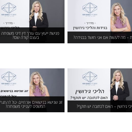
צפ
צפו עכשיו בעו"ד רות דיין וולפנר, מומחית בדיני משפחה,
בועידת ישראל לנשים ועסקים לשנת
פגישת ייעוץ עם עורך דין דיני משפחה 
ת – מה לעשות אם אני חושד בבגידה?
בעצם קורה שם?
ידות – מה לעשות אם אני
פגישת ייעוץ עם עורך דין דינ
חושד בבגידה?
משפחה – מה בעצם קורה
שם?
זוג שנישא בנישואים אזרחיים יכול להתגר
כי גירושין – האם לכתובה יש תוקף?
המשפט לענייני משפחה?
י גירושין – האם לכתובה יש
זוג שנישא בנישואים אזרחיי