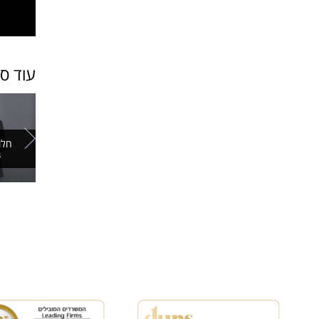
עוד ס
חלו
ב