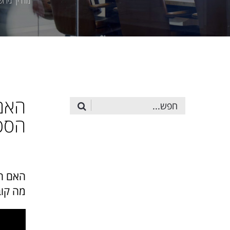
מדריך גירושי
האם 
הסכ
שתף:
האם הא
מה קוב