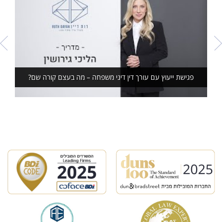
פגישת ייעוץ עם עורך דין דיני משפחה – מה בעצם קורה שם?