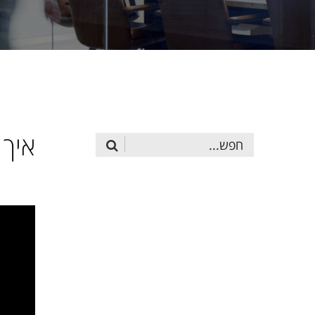
איך 
שתף: