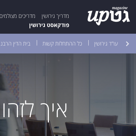
מדריך גירושין
מדריכים מצולמים
פודקאסט גירושין
ות
עו"ד גירושין
כל ההתחלות קשות
בית הדין הרבני
איך לזהו