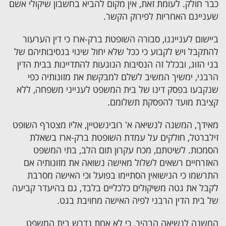
כבר חולק. לעומת זאת, אין מקום להביא בחשבון שיקולי אשם
שעניינם האחריות לפירוק הקשר.
ביישום לענייננו, סבורה השופטת ברק-ארז כי דין הערעור
להתקבל ויש לקבוע כי ככל שלא יחול שינוי בנסיבותיהם של
בני הזוג, ובכלל זה הנסיבות הנוגעות להתדיינות בבית הדין
הרבני, ימשיך המשיב לשלם למבקשת את מזונותיה כפי
שנקבעו בפסק דינו של בית המשפט לענייני משפחה, ללא
קציבת מועד להפסקת תשלומם.
מאידך, המשנה לנשיאה א' רובינשטיין, אליו מצטרף השופט
זילברטל, חולקים על עמדת השופטת ברק-ארז בשאלת
הסמכות. לשיטתם, מכח עקרון תום הלב, בתי המשפט
האזרחיים רשאים לשלול מאישה נשואה את מזונותיה אם
התרשמו כי הנישואין הסתיימו בפועל וכי האישה מסרבת
לקבל את גטה משיקולים כלכליים בלבד, גם בהיעדר קביעה
של בית הדין הרבני לפיה האישה מחויבת בגט.
המשנה לנשיאה הבהיר, כי לא אחת נדרש בית המשפט