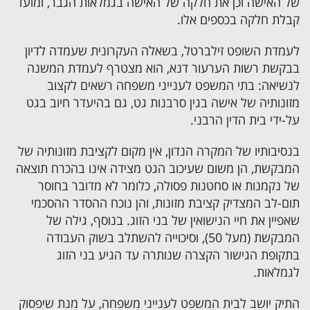
של האישה וכן את חלקה של האישה בגמלאות הגבר, ומועד
קבלת חלקה בכספים אלו.
לעמדת השופט זילברטל, בשאלה העקרונית שעמדה לדיון
בבקשת רשות הערעור דנא, הוא מצטרף לעמדת המשנה
לנשיאה: בתי המשפט לענייני משפחה רשאים לקצוב
מזונותיה של אישה בגין סרבנות גט, גם בהיעדר חיוב בגט
על-ידי בית הדין הרבני.
בנסיבותיו של המקרה הנדון, אין מקום לקציבת מזונותיה של
המבקשת, הן משום שעיכוב הגט מצידה אינו בהכרח תוצאה
של נקמנות או סחטנות פסולה, כלומר לא מדובר בחוסר
תום-לב המצדיק קציבת מזונות, והן נוכח ההסדר ההסכמי
שאפיין את חיי הנישואין של בני הזוג. בנוסף, גילה של
המבקשת (מעל 50), וסיכוייה להשתלב בשוק העבודה
בתקופת הגישור הקצרה שנותרה עד הגיע בני הזוג
לגמלאות.
התיק יושב לבית המשפט לענייני משפחה, על מנת שיפסוק