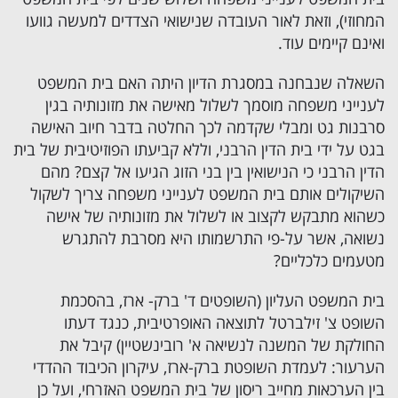
המחוזי), וזאת לאור העובדה שנישואי הצדדים למעשה גוועו
ואינם קיימים עוד.
השאלה שנבחנה במסגרת הדיון היתה האם בית המשפט
לענייני משפחה מוסמך לשלול מאישה את מזונותיה בגין
סרבנות גט ומבלי שקדמה לכך החלטה בדבר חיוב האישה
בגט על ידי בית הדין הרבני, וללא קביעתו הפוזיטיבית של בית
הדין הרבני כי הנישואין בין בני הזוג הגיעו אל קצם? מהם
השיקולים אותם בית המשפט לענייני משפחה צריך לשקול
כשהוא מתבקש לקצוב או לשלול את מזונותיה של אישה
נשואה, אשר על-פי התרשמותו היא מסרבת להתגרש
מטעמים כלכליים?
בית המשפט העליון (השופטים ד' ברק- ארז, בהסכמת
השופט צ' זילברטל לתוצאה האופרטיבית, כנגד דעתו
החולקת של המשנה לנשיאה א' רובינשטיין) קיבל את
הערעור: לעמדת השופטת ברק-ארז, עיקרון הכיבוד ההדדי
בין הערכאות מחייב ריסון של בית המשפט האזרחי, ועל כן