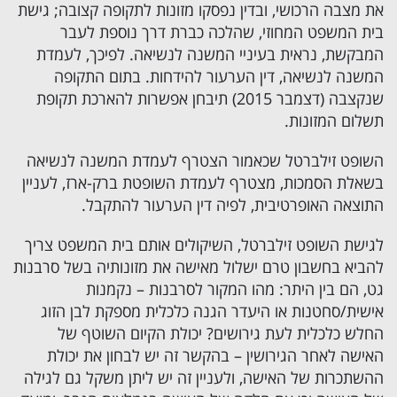
את מצבה הרכושי, ובדין נפסקו מזונות לתקופה קצובה; גישת
בית המשפט המחוזי, שהלכה כברת דרך נוספת לעבר
המבקשת, נראית בעיניי המשנה לנשיאה. לפיכך, לעמדת
המשנה לנשיאה, דין הערעור להידחות. בתום התקופה
שנקצבה (דצמבר 2015) תיבחן אפשרות להארכת תקופת
תשלום המזונות.
השופט זילברטל שכאמור הצטרף לעמדת המשנה לנשיאה
בשאלת הסמכות, מצטרף לעמדת השופטת ברק-ארז, לעניין
התוצאה האופרטיבית, לפיה דין הערעור להתקבל.
לגישת השופט זילברטל, השיקולים אותם בית המשפט צריך
להביא בחשבון טרם ישלול מאישה את מזונותיה בשל סרבנות
גט, הם בין היתר: מהו המקור לסרבנות – נקמנות
אישית/סחטנות או היעדר הגנה כלכלית מספקת לבן הזוג
החלש כלכלית לעת גירושים? יכולת הקיום השוטף של
האישה לאחר הגירושין – בהקשר זה יש לבחון את יכולת
ההשתכרות של האישה, ולעניין זה יש ליתן משקל גם לגילה