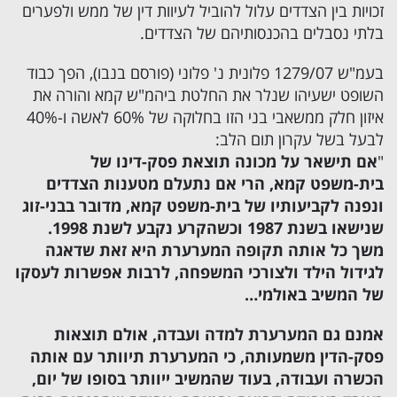
זכויות בין הצדדים עלול להוביל לעיוות דין של ממש ולפערים
בלתי נסבלים בהכנסותיהם של הצדדים.
בעמ"ש 1279/07 פלונית נ' פלוני (פורסם בנבו), הפך כבוד
השופט ישעיהו שנלר את החלטת ביהמ"ש קמא והורה את
איזון חלק ממשאבי בני הזו בחלוקה של 60% לאשה ו-40%
לבעל בשל עקרון תום הלב:
"
אם תישאר על מכונה תוצאת פסק-דינו של
בית-משפט קמא, הרי אם נתעלם מטענות הצדדים
ונפנה לקביעותיו של בית-משפט קמא, מדובר בבני-זוג
שנישאו בשנת 1987 וכשהקרע נקבע לשנת 1998.
משך כל אותה תקופה המערערת היא זאת שדאגה
לגידול הילד ולצורכי המשפחה, לרבות אפשרות לעסקו
של המשיב באולמי…
אמנם גם המערערת למדה ועבדה, אולם תוצאות
פסק-הדין משמעותה, כי המערערת תיוותר עם אותה
הכשרה ועבודה, בעוד שהמשיב ייוותר בסופו של יום,