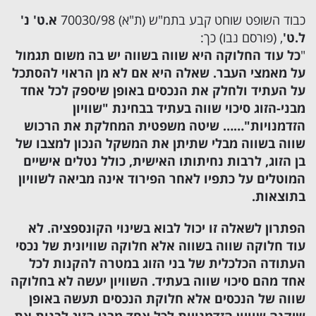
כבוד השופט שוחט קבע בתמ"ש (ת"א) 70030/98
א.ט' נ'
ל.ט'
, (פורסם נבו) כך:
"
כל עוד החלוקה היא שווה בשווה יש בה משום תגמול
על מאמצי העבר. שאלה היא אם לא מן הראוי להסתכל
על העתיד ולחלק את הנכסים באופן שיספק לכל אחד
מבני-הזוג סיכוי שווה בעתיד בבחינת "שוויון
הזדמנויות"…… שיטה משפטית המחלקת את הרכוש
שווה בשווה מבלי שתיתן את המשקל הנכון למצבו של
בן הזוג, לרבות נחיתותו האישית, כולל נטלים אישיים
המוטלים על כתפיו לאחר הפירוד אינה מביאה לשוויון
בתוצאות.
הפתרון לשאלה זו יכול לבוא בשינוי הקונספציה. לא
עוד חלוקה שווה בשווה אלא חלוקה שוויונית של נכסי
העתודה הכלכלית של בני הזוג במטרה להקנות לכל
אחד מהם סיכוי שווה בעתיד. השוויון יעשה לא בחלוקה
שווה של הנכסים אלא חלוקת הנכסים תעשה באופן