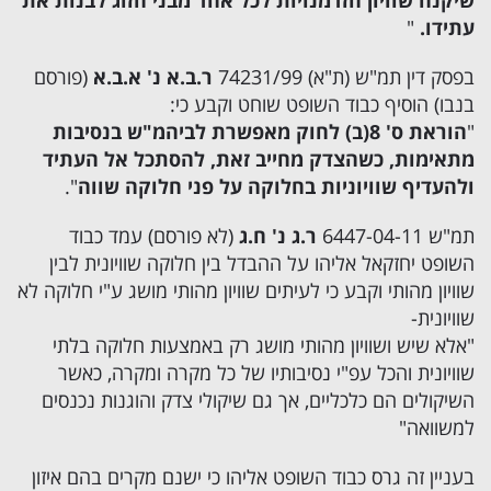
שיקנה שוויון הזדמנויות לכל אחד מבני הזוג לבנות את
עתידו.
"
בפסק דין תמ"ש (ת"א) 74231/99
ר.ב.א נ' א.ב.א
(פורסם
בנבו) הוסיף כבוד השופט שוחט וקבע כי:
"
הוראת ס' 8(ב) לחוק מאפשרת לביהמ"ש בנסיבות
מתאימות, כשהצדק מחייב זאת, להסתכל אל העתיד
ולהעדיף שוויוניות בחלוקה על פני חלוקה שווה
".
תמ"ש 6447-04-11
ר.ג נ' ח.ג
(לא פורסם) עמד כבוד
השופט יחזקאל אליהו על ההבדל בין חלוקה שוויונית לבין
שוויון מהותי וקבע כי לעיתים שוויון מהותי מושג ע"י חלוקה לא
שוויונית-
"אלא שיש ושוויון מהותי מושג רק באמצעות חלוקה בלתי
שוויונית והכל עפ"י נסיבותיו של כל מקרה ומקרה, כאשר
השיקולים הם כלכליים, אך גם שיקולי צדק והוגנות נכנסים
למשוואה"
בעניין זה גרס כבוד השופט אליהו כי ישנם מקרים בהם איזון