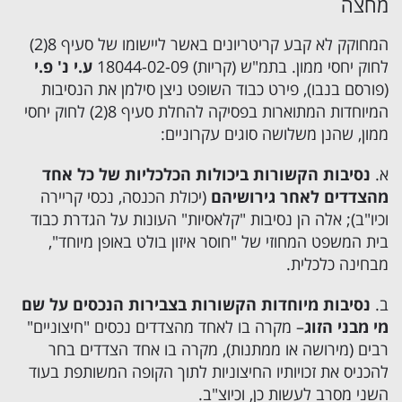
מחצה
המחוקק לא קבע קריטריונים באשר ליישומו של סעיף 8(2)
לחוק יחסי ממון. בתמ"ש (קריות) 18044-02-09
ע.י נ' פ.י
(פורסם בנבו), פירט כבוד השופט ניצן סילמן את הנסיבות
המיוחדות המתוארות בפסיקה להחלת סעיף 8(2) לחוק יחסי
ממון, שהנן משלושה סוגים עקרוניים:
א.
נסיבות הקשורות ביכולות הכלכליות של כל אחד
מהצדדים לאחר גירושיהם
(יכולת הכנסה, נכסי קריירה
וכיו"ב); אלה הן נסיבות "קלאסיות" העונות על הגדרת כבוד
בית המשפט המחוזי של "חוסר איזון בולט באופן מיוחד",
מבחינה כלכלית.
ב.
נסיבות מיוחדות הקשורות בצבירות הנכסים על שם
מי מבני הזוג
– מקרה בו לאחד מהצדדים נכסים "חיצוניים"
רבים (מירושה או ממתנות), מקרה בו אחד הצדדים בחר
להכניס את זכויותיו החיצוניות לתוך הקופה המשותפת בעוד
השני מסרב לעשות כן, וכיוצ"ב.