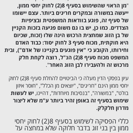
"
מן הראוי שהשימוש בסעיף 8(2) לחוק יחסי ממון,
ייעשה במשורה ובמקרים חריגים ביותר. עצם יישומו
של סעיף זה, פוגע בוודאות המשפטית ובציפיות
הצדדים. כמו כן, יש בו גם משום פגיעה בזכות הקניין
של בן הזוג שמחצית הרכוש הינה שלו (זכות, שכיום
היא חוקתית, מכוח סעיף 3 לחוק יסוד: כבוד האדם
וחירותו, הקובע כי "אין פוגעים בקניינו של אדם"), ובית
המשפט מכוח סעיף 8(2) הנ"ל, רוצה לקחת חלק
מרכוש זה ולהעבירו לבן הזוג האחר
".
עיון בפסקי הדין מעלה כי הביטויים להחלת סעיף 8(2) לחוק
יחסי ממון הינם "חריגים", "יוצאים מן הכלל", "חוסר איזון
בולט", "במשורה", "בנסיבות מיוחדות", דהיינו,
יש לעשות
שימוש בסעיף זה באופן זהיר ביותר ע"מ שלא ליצור
מדרון חלקלק.
כללי הפסיקה לשימוש בסעיף 8(2) לחוק יחסי
ממון בין בני זוג בדבר חלוקה שלא במחצה על