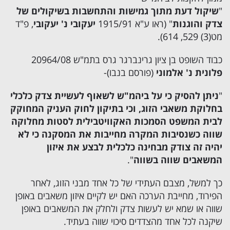
"
שיקול דעת מתוך גמישות והתחשבות בשיקולים של
צדק והוגנות
" (ראו ע"א 1915/91
יעקובי נ' יעקובי
, פ"ד
מט(3) 529, 614).
כבוד השופט בן ציון גרינברגר גרס בתמ"ש 20964/08
פלונית נ' אלמוני
(פורסם בנבו)-
"
ניתן להסיק כי על ביהמ"ש לשאוף לעשיית צדק כלכלי
בחלוקת משאבי הזוג, וכי בתיקון לחוק העניק המחוקק
לבית המשפט הסמכות האקוויטבילית לסטות מחלוקה
שווה כשנסיבות המקרה מחייבות את המסקנה כי לא
יהיה זה צודק מבחינה כלכלית לבצע את איזון
המשאבים שווה בשווה
".
כך למשל, מצבם העתידי של כל אחד מבני הזוג, לאחר
הפירוד, מחייבת הערכה האם יש לקיים איזון משאבים באופן
שווה או שמא יש לעשות צדק ולחלק את המשאבים באופן
שיקנה לכל אחד מהצדדים סיכוי שווה בעתיד.