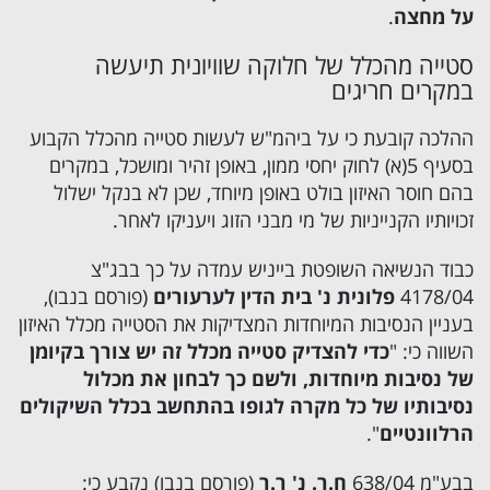
על מחצה
.
סטייה מהכלל של חלוקה שוויונית תיעשה
במקרים חריגים
ההלכה קובעת כי על ביהמ"ש לעשות סטייה מהכלל הקבוע
בסעיף 5(א) לחוק יחסי ממון, באופן זהיר ומושכל, במקרים
בהם חוסר האיזון בולט באופן מיוחד, שכן לא בנקל ישלול
זכויותיו הקנייניות של מי מבני הזוג ויעניקו לאחר.
כבוד הנשיאה השופטת בייניש עמדה על כך בבג"צ
4178/04
פלונית נ' בית הדין לערעורים
(פורסם בנבו),
בעניין הנסיבות המיוחדות המצדיקות את הסטייה מכלל האיזון
השווה כי: "
כדי להצדיק סטייה מכלל זה יש צורך בקיומן
של נסיבות מיוחדות, ולשם כך לבחון את מכלול
נסיבותיו של כל מקרה לגופו בהתחשב בכלל השיקולים
הרלוונטיים
".
בבע"מ 638/04
ח.ר. נ' ר.ר
(פורסם בנבו) נקבע כי: