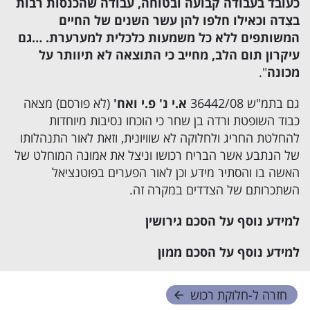
כעובד בעבודה קבועה ובטוחה, עבודה שהכנסות רבות
בצִדה וכאילו חלפו להן עשר השנים של החיים
המשותפים ללא כל משמעות כלכלית למערערת. …גם
עיקרון תום הלב, מחייב כי התוצאה לא תיוותר על
מכונה
".
גם בתמ"ש 36442/08
א.י נ' פ.י ואח'
(לא פורסם) מצאה
כבוד השופטת ורדה בן שחר כי הוכחו נסיבות מיוחדות
להחלטת החריג ולחלוקה לא שוויונית, וזאת לאור התנהלותו
של הנתבע אשר הבריח רכושו וניצל את אמונה המוחלט של
האשה בו והסתיר מידע וכן לאור הפערים בפוטנציאל
השתכרותם של הצדדים במקרה זה.
למידע נוסף על
הסכם גירושין
למידע נוסף על
הסכם ממון
חזרה ל-
חלוקת רכוש