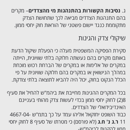
ג.
נסיבות הקשורות בהתנהגות מי מהצדדים
– מקרים
בהם התנהגות הצדדים מביאה לכך שתחושת הצדק
מתקוממת כנגד יישום פשטני של הוראות חוק יחסי ממון.
שיקולי צדק והגינות
סקירת הפסיקה המשפטית מעלה כי הפעלת שיקול הדעת
באותם מקרים בהם נעשתה חלוקה בלתי שוויונית, הייתה
במקרים של אלימות או במקרים של הברחת רכוש מוכחת
במהלך הנישואין או במקרים בהם חלוקה שוויונית על פי
הכלל הנקוט בחוק, יכול היה להביא לתוצאה בלתי צודקת.
בכל המקרים ההגינות מחייבת את ביהמ"ש להחיל את סעיף
8(2) לחוק יחסי ממון בכדי לעשות צדק מהותי בעניינם
האינדיבידואלי של הצדדים.
כבוד השופט יחזקאל אליהו עמד על כך בתמ"ש 4667-04-
11
ר.ג נ' ח.ג
(לא פורסם) כי מטרתו של סעיף 8 לחוק יחסי
ממון להקנות לביהמ"ש-