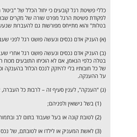
כללי פשיטת רגל קובעים כי יחול הכלל של "ביטול 
לפקודת פשיטת הרגל מפרט שורה של מקרים שבהם
בטלות" והוא מתייחס מפורשות גם להעברות שנעשו בין בני מש
(א) העניק אדם נכסים ונעשה פושט רגל לפני שעב
(ב) העניק אדם נכסים ונעשה פושט רגל אחרי שע
בטלה כלפי הנאמן, אם לא הוכיחו התובעים מכוח
של כל חובותיו בלי להיזקק לנכס הכלול בהענקה 
על ההענקה.
(ג) "הענקה", לענין סעיף זה – לרבות כל העברה,
(‎1) בשל נישואין ולפניהם;
(‎2) לטובת קונה או בעל שעבוד בתום לב ובתמורה בת-ערך;
(‎3) לאשת המעניק או לילדו או לטובתם, של נכס שהגיע למעניק אחרי נישואיו בזכות אשתו.