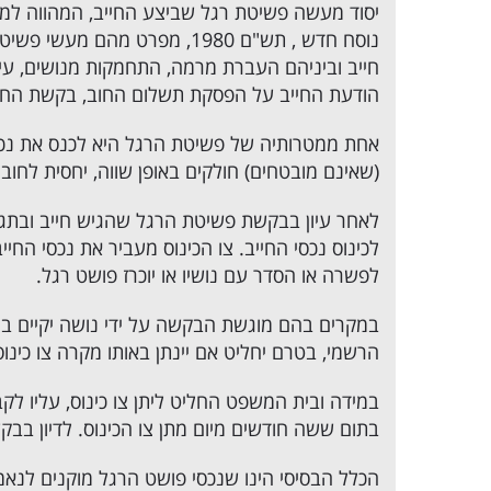
נוסח חדש , תש"ם 1980, מפרט מ
חייב וביניהם העברת מרמה, התחמקות מנושים, עיק
הודעת החייב על הפסקת תשלום החוב, בקשת החייב
אחת ממטרותיה של פשיטת הרגל היא לכנס את נכסי
(שאינם מובטחים) חולקים באופן שווה, יחסית לחו
לאחר עיון בבקשת פשיטת הרגל שהגיש חייב ובתג
לכינוס נכסי החייב. צו הכינוס מעביר את נכסי החי
לפשרה או הסדר עם נושיו או יוכרז פושט רגל.
במקרים בהם מוגשת הבקשה על ידי נושה יקיים בי
הרשמי, בטרם יחליט אם יינתן באותו מקרה צו כינוס
במידה ובית המשפט החליט ליתן צו כינוס, עליו ל
בתום ששה חודשים מיום מתן צו הכינוס. לדיון בבק
הכלל הבסיסי הינו שנכסי פושט הרגל מוקנים לנאמן