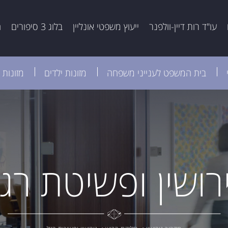
עו"ד רות דיין-וולפנר
ייעוץ משפטי אונליין
בלוג 3 סיפורים
ה
בית המשפט לענייני משפחה
מזונות ילדים
מזונות 
רושין ופשיטת רג