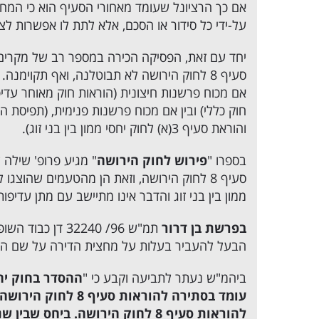
אם כך הרציונל שעומד מאחורי הסעיף הוא כי המח
על-ידי כל סידור או הסכם, אלא לתת לו אפשרות לצוות
יחד עם זאת, הפסיקה הכירה במספר רב של מקרים 
סעיף 8 לחוק הירושה לא תבוטלנה, ואף תקוי
אם מכוח פרשנות חיצונית (הוראות חוק מאוחר עדיפ
והוראת סעיף 3(א) לחוק יחסי ממון בין בני זוג).
בספרו "
פירוש לחוק הירושה
" מגיע פרופ' שילה 
סעיף 8 לחוק הירושה, וזאת הן מהטעמים שהוצג
ממון בין בני זוג והדבר אינו מתיישב עם מתן עדיפות ועליונות לסעיף 8(א) לחוק
בפרשת בן דרור
תמ"ש 96/ 32240 
הבעל להעביר בעלות על מחצית הדירה על שם הא
ביהמ"ש נעתר לתביעה וקבע כי "
ההסדר בחוק יחס
עומד בסתירה להוראו
להוראות סעיף 8 לחוק הירושה. ביח