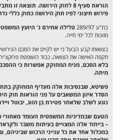
הוראת סעיף 8 לחוק הירושה. תוצאה 
פירוש חיצוני לפיו חוק הירושה כחוק כללי נדח
בת"ע 289/97
טלילה אחירם נ' היועץ המשפט
מזונות לכל ימי חייה.
בצוואתו קבע הבעל כי יש לקיים את הסכם הגירוש
תקפה האישה את הצוואה, כבוד השופטת פרוקצ'יה 
בלא הסכם, מניח המחוקק אפשרות כי ההסכם א
מיתה.
פשיטא, שבנסיבות אלה מעדיף המחוקק בתחום י
הסדר איזון המשאבים על פני הוראות חוק היר
נוגע לשלב שלאחר פטירת בן הזוג, יבוטל ויידחה מפני הור
הטעם שבמדיניות המשפטית העומד מאחורי כלל ז
– בייחוד אלה המצויים בעיתות משבר ולקראת ג
במכלול אחד את כל ענייני הרכוש שביניהם, ו
שלאחר פטירת אחד מבני הזוג.