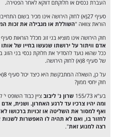
העברת נכסים או חלוקתם דווקא לאחר הפטירה.
הוראת צוואה "
השוללת או מגבילה את זכות המ
חוק הירושה אינו מוציא בני זוג מכלל הוראות סעיף 8(א) לחוק הירושה, הקובע כי "
אדם וויתור על ירושתו שנעשו בחייו של אותו 
ככל שהוא נועד להסדיר את חלוקת נכסי בני הזוג 
של סעיף 8(א) לחוק הירושה.
על 
חוק יחסי ממון?
בע"א 155/73
שרון נ' ליבוב
ציין כבוד השופט י' ק
ומה יהיו צרכיו עד לרגע האחרון. ושנית, אדם
ואף למסור את השליטה או זכויות ברכושו לאד
לחזור בו, ואם לא תהיה לו האפשרות לשנות א
רצה למנוע זאת
".