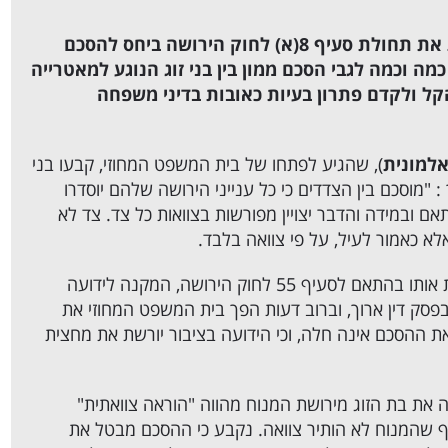
הרציונל העומד מאחורי הפרשנות המצמצמת את תחולת סעיף 8(א) לחוק הירושה ביחס להסכם
מה וכמה לגבי הסכם ממון בין בני זוג הנוגע למאטרייה
הקל ולקדם פתרון בעיות כאובות בדיני משפחה
), שהגיע לפתחו של בית המשפט המחוזי, קבעו בני
: "מוסכם בין הצדדים כי כל ענייני הירושה שלהם יוסדרו
ם ובמידה והדבר יצויין מפורשות בצוואות כל צד. צד לא
לא כאמור לעיל, על פי צוואה בלבד.
המנוח לא ערך צוואה וידועתו בציבור ביקשה לרשת אותו בהתאם לסעיף 55 לחוק הירושה, המקנה לידועה
 בפסק דין ארוך, וברוב דעות הפך בית המשפט המחוזי את
ההסכם אינה חלה, וכי הידועה בציבור יורשת את מחצית
את בת הזוג מירושת המנוח מהווה "הוראה צוואתית"
ף שהמנוח לא הותיר צוואה. נקבע כי ההסכם מבטל את