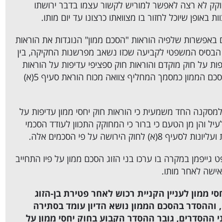
וקק לא רצה לאפשר למוריש לקשור עצמו בדבר ירושתו
 באופן שיוכל לחזור בו מצוואתו כרצונו עד יום מותו.
באפשרות שלפיה הוראות "הסכם ממון" הנוגדות את הוראות
מנה. הבסיס המשפטי לקביעה שכזו נשאב מפרשנות החקיקה, בין
ות על חוק מוקדם והוראות חוק ספציפי עדיפות על הוראות
חוק כללי) ובין אם מכוח פרשנות פנימית, (תפיסת הסכם הממון כמסמך המחליף צוואה מכוח הוראת סעיף 5(א)
למסקנה החד משמעית כי הוראות חוק יחסי ממון עדיפות על
ו לעיל והן מן הטעם כי ברור כי המחוקק התכוון לעודד הסכמי
 הירושה על פי הסכמים אלה.
דן כבוד השופט גייפמן במקרה בו ערכו בני הזוג הסכם ממון על פיו התחייב
ישה לאחר מותו.
י ממון לעניין הקניית רכוש לאחר פטירת בן-הזוג
ת סעיף 8 לחוק הירושה, וההסדר בהסכם הממון נושא הדיון עומד בסתירה
ס שבין שני ההסדרים, גובר ההסדר הקבוע בחוק יחסי ממון על