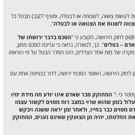
סעיף 27(א) לחוק הירושה אינו מכיר בשום התחייבות לעשות צוואה, לשנותה או לבטלה, וסעיף 27(ב) מבטל כל
צווה לשנות את הצוואה או לבטלה
".
הסכם בדבר ירושתו של
אדם – בטלים
". כך, לכאורה, נראה כי עריכת הסכם ממון,
במקרה של מות אחד הצדדים, הינו הסדר הבטל על פי הוראתו
כן, השאלה המתבקשת היא כיצד יכול סעיף 8(א) לחוק הירושה, האוסר הסכמי ירושה, לדור בכפיפה אחת עם
יסטר כי :"
המחוקק סבר שאדם אינו יודע מה מידת ימיו
 עלול בזמן שהוא שרוי במצב רוח מסוים לקשור עצמו
ם מסוים כבר בחייו, ולאחר זמן יראה ששגה ויבקש
ת החלטתו, יהיה מן הצועקין שאינם נענים, המחוקק