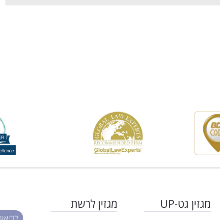
מגזין גט-UP
מגזין לרשת
לתיאום פגי