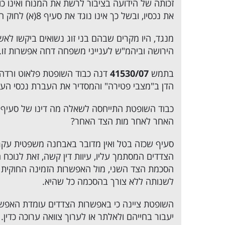
זכותה של הידועה בציבור לרשת את המנוח ואינו כו
את נכסיו, ובשל כך אינו נוגד את סעיף 8(א) לחוק הירושה.
הירושה וביהמ"ש לענייני משפחה דחה אפשרות זו.
בתמש
41530/07
דנה כבוד השופטת פלאוט ורדה ב
הדן ב"מצבי פטירה" והמסדיר את העברת נכסי הע
כבוד השופטת התייחסה לשאלה מה דינו של סעיף 
האחר לאחר מות הצד האחר?
סעיף שכזה בטל ואין מדובר באבחנה משפטית עקרה
הצדדים המסתמך עליו, עיוות דין קשה, זאת לנוכח
הסכמת הצד השני, מול האפשרות הזמינה החוקית ה
לשנותה ללא צורך בהסכמה כל שהיא.
השופטת ציינה כי באפשרות הצדדים עומדת האפשר
יעבור בחייהם ולאלתר או לערוך צוואה ערוכה כדין.