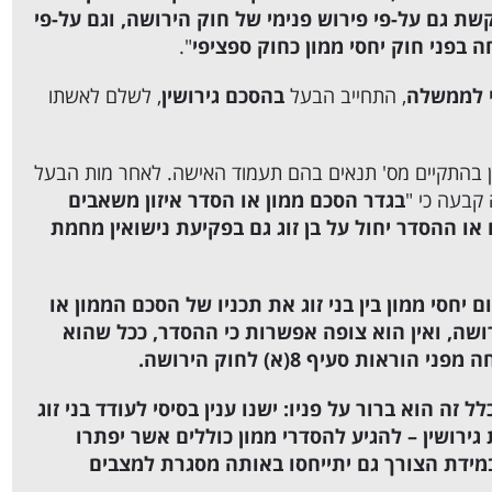
זו מתבקשת גם על-פי פירוש פנימי של חוק הירושה, וגם על-פי
ה בפני חוק יחסי ממון כחוק ספציפי
".
י לממשלה
, התחייב הבעל
בהסכם גירושין
, לשלם לאשתו
ין בהתקיים מס' תנאים בהם תעמוד האישה. לאחר מות הבעל
קבעה כי "
בגדר הסכם ממון או הסדר איזון משאבים
ו ההסדר יחול על בן זוג גם בפקיעת נישואין מחמת
חסי ממון בין בני זוג את תכניו של הסכם הממון או
ושה, ואין הוא צופה אפשרות כי ההסדר, ככל שהוא
אות סעיף 8(א) לחוק הירושה.
ה הוא ברור על פניו: ישנו ענין בסיסי לעודד בני זוג
ירושין – להגיע להסדרי ממון כוללים אשר יפתרו
במידת הצורך גם יתייחסו באותה מסגרת למצבים