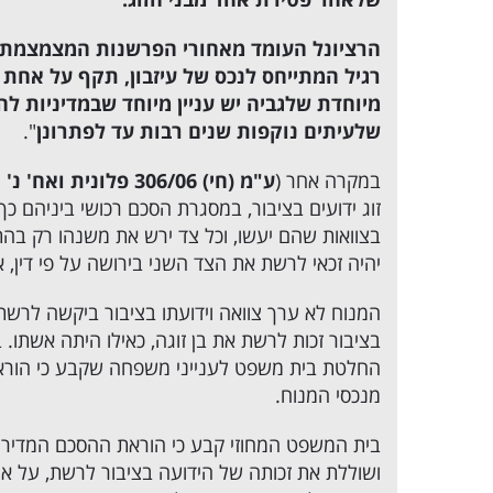
רגיל המתייחס לנכס של עיזבון, תקף על אחת כ
מיוחדת שלגביה יש עניין מיוחד שבמדיניות ל
שלעיתים נוקפות שנים רבות עד לפתרונן
".
במקרה אחר (
ע"מ (חי) 306/06 פלונית ואח' נ' אלמונית
זוג ידועים בציבור, במסגרת הסכם רכושי ביניהם כך 
בצוואות שהם יעשו, וכל צד ירש את משנהו רק בהתא
יהיה זכאי לרשת את הצד השני בירושה על פי דין, א
בציבור זכות לרשת את בן זוגה, כאילו היתה אשתו.
החלטת בית משפט לענייני משפחה שקבע כי הוראת 
מנכסי המנוח.
בית המשפט המחוזי קבע כי הוראת ההסכם המדירה 
ושוללת את זכותה של הידועה בציבור לרשת, על א