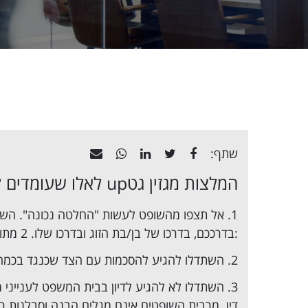
שתף:
המלצות מגזין גטup לאלו שעומדים לפני דיון בבית המשפט:
אל תצפו מהשופט לעשות "החלטה נכונה". השו
:בדרככם, בדרכו של בן/בת הזוג ובדרכו שלו. 2 מתוך 3 הדרכים, לא יועילו לכם…
השתדלו להגיע להסכמות עם הצד שכנגד בכמה שי
השתדלו לא להגיע לדיון בבית המשפט לענייני מ
דין. מרבית השופטים אינם מגלים הבנה וסבלנות ר