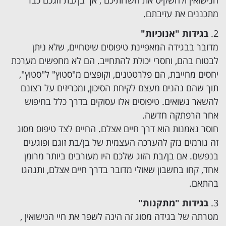
הנישואין ולהשקיט את חשדותיכם , אך בן/בת זוגכם כבר
מתכננים את עזיבתם.
בגידות "אנוכיות"
מדובר בבגידה המאפיינת טיפוסים שיטחיים, שלא ניתן
לבטוח בהם, וחסרי יכולת להתחייב. הם לא מחפשים מערכת
יחסים מחייבת, הם פלרטטנים, וקופצים מ"סטוץ" ל"סטוץ",
תוך שהם נהנים מעצם לקיחת הסיכון, ומכריזים על רצונם
להשאר נשואים. טיפוסים אלו עסוקים בדרך כלל בחיפוש
אחר הרפתקה חדשה.
חוסר נאמנות הוא דרך חיים אצלם. החיים לצד טיפוס מסוג
זה גורמים נזק להערכה העצמית של בן/בת זוגם ופוגעים
בנפשם. אם בן/בת הזוג שלכם היו מעורבים ביותר מרומן
אחד, קחו בחשבון שאולי מדובר בדרך חיים אצלם, ותנהגו
בהתאם.
בגידות "מתקנות"
מטרתה של בגידה מסוג זה הינה לשפר את חיי הנישואין ,